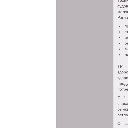
Техн
судо
мало
Регла
пр
ст
их
ре
вы
ли
ТР Т
здор
здор
преду
потре
С 1 
спас
рынк
регл
О со