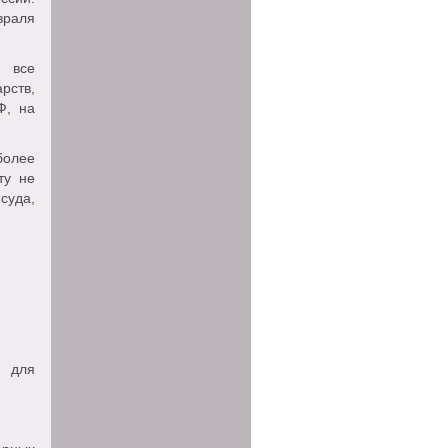
враля
а все
рств,
Ф, на
более
ту не
суда,
е для