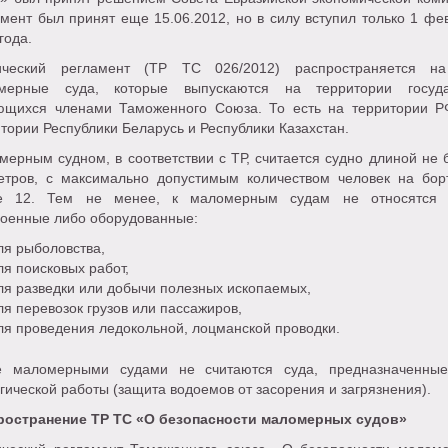
мент был принят еще 15.06.2012, но в силу вступил только 1 фе
года.
ический регламент (ТР ТС 026/2012) распространяется н
мерные суда, которые выпускаются на территории госуда
ющихся членами Таможенного Союза. То есть на территории Р
тории Республики Беларусь и Республики Казахстан.
ерным судном, в соответствии с ТР, считается судно длиной не 
етров, с максимально допустимым количеством человек на бор
е 12. Тем не менее, к маломерным судам не относятся 
роенные либо оборудованные:
я рыболовства,
я поисковых работ,
я разведки или добычи полезных ископаемых,
я перевозок грузов или пассажиров,
я проведения ледокольной, лоцманской проводки.
е маломерными судами не считаются суда, предназначенны
гической работы (защита водоемов от засорения и загрязнения).
ространение ТР ТС «О безопасности маломерных судов»