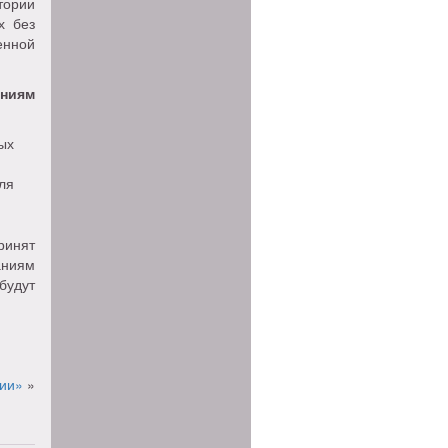
тории
х без
енной
ниям
ых
ля
ринят
аниям
будут
нии»
»