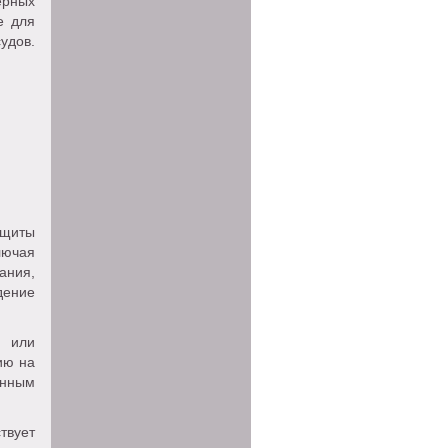
ерных
е для
удов.
ащиты
лючая
ания,
дение
е или
ию на
анным
твует