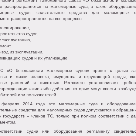
ический регламент Таможенного союза «О безопасности малом
в» распространяется на маломерные суда, а также оборудовани
мерных судов, спасательные средства для маломерных с
мент распространяется на все процессы:
оектирование,
роительство судов,
 эксплуатацию,
монт,
вод из эксплуатации,
квидацию судов и их утилизацию.
С «О безопасности маломерных судов» принят с целью з
овья и жизни человека, имущества и окружающей среды, вк
овье растений и животных. Регламент устанавливает требов
преждающие какие-либо действия, которые могут ввести в заблуж
бителей или пользователей.
февраля 2014 года все маломерные суда и оборудовани
ательные средства для маломерных судов допускаются к обращен
е государств – членов ТС, только при полном соответствии с д
аментом.
ответствии судна или оборудования регламенту свидетельс