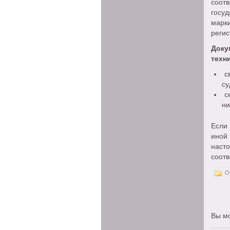
соот
госу
марк
регис
Док
техн
св
су
се
ни
Если
иной
наст
соотв
Оп
Вы м