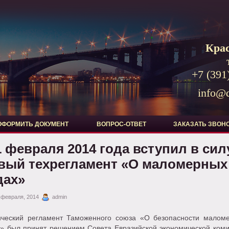
Кра
+7 (391
info@d
ОФОРМИТЬ ДОКУМЕНТ
ВОПРОС-ОТВЕТ
ЗАКАЗАТЬ ЗВОН
1 февраля 2014 года вступил в сил
вый техрегламент «О маломерных
дах»
 февраля, 2014
admin
ический регламент Таможенного союза «О безопасности малом
в» был принят решением Совета Евразийской экономической коми