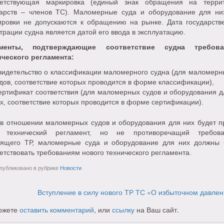
ветствующая маркировка (единый знак обращения на терри
дарств – членов ТС). Маломерные суда и оборудование для ни
ировки не допускаются к обращению на рынке. Дата государств
трации судна является датой его ввода в эксплуатацию.
ументы, подтверждающие соответствие судна требова
ического регламента:
идетельство о классификации маломерного судна (для маломерн
дов, соответствие которых проводится в форме классификации),
ртификат соответствия (для маломерных судов и оборудования д
х, соответствие которых проводится в форме сертификации).
 в отношении маломерных судов и оборудования для них будет п
 технический регламент, но не противоречащий требов
оящего ТР, маломерные суда и оборудование для них должны 
етствовать требованиям нового технического регламента.
убликовано в рубрике
Новости
Вступление в силу нового ТР ТС «О избыточном давле
ожете
оставить комментарий
, или
ссылку
на Ваш сайт.