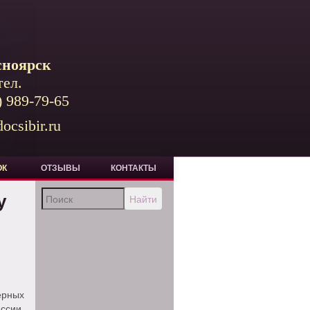
сноярск
тел.
) 989-79-65
ocsibir.ru
ОК
ОТЗЫВЫ
КОНТАКТЫ
у
Найти
ерных
ссии.