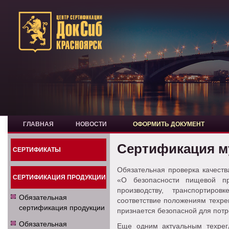
ГЛАВНАЯ
НОВОСТИ
ОФОРМИТЬ ДОКУМЕНТ
Сертификация м
СЕРТИФИКАТЫ
Обязательная проверка качеств
СЕРТИФИКАЦИЯ ПРОДУКЦИИ
«О безопасности пищевой пр
производству, транспортиро
Обязательная
соответствие положениям техре
сертификация продукции
признается безопасной для потр
Обязательная
Еще одним актуальным техре