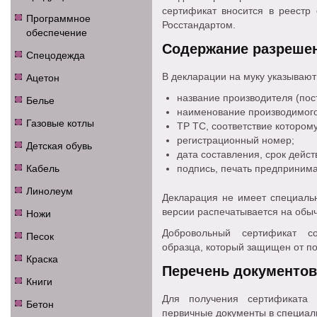
сертификат вносится в реестр
Программное
Росстандартом.
обеспечение
Содержание разреше
Спецодежда
Ацетон
В декларации на муку указываю
название производителя (пос
Белье
наименование производимого 
Газовые котлы
ТР ТС, соответствие которому
регистрационный номер;
Детская обувь
дата составления, срок дейс
Кабель
подпись, печать предпринима
Линолеум
Декларация не имеет специальн
Ножи
версии распечатывается на обы
Добровольный сертификат со
Песок
образца, который защищен от по
Краска
Перечень документов
Книги
Для получения сертификата 
Бетон
первичные документы в специал