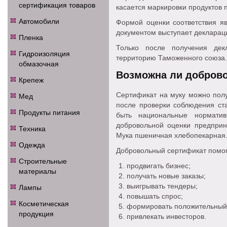
сертификация товаров
касается маркировки продуктов 
Автомобили
Формой оценки соответствия я
документом выступает деклараци
Пленка
Только после получения де
Гидроизоляция
территорию Таможенного союза.
обмазочная
Возможна ли добров
Крепеж
Мед
Сертификат на муку можно полу
после проверки соблюдения ста
Продукты питания
быть национальные нормат
добровольной оценки предпри
Техника
Мука пшеничная хлебопекарная.
Одежда
Добровольный сертификат помог
Строительные
продвигать бизнес;
материалы
получать новые заказы;
Лампы
выигрывать тендеры;
повышать спрос;
Косметическая
формировать положительный
продукция
привлекать инвесторов.