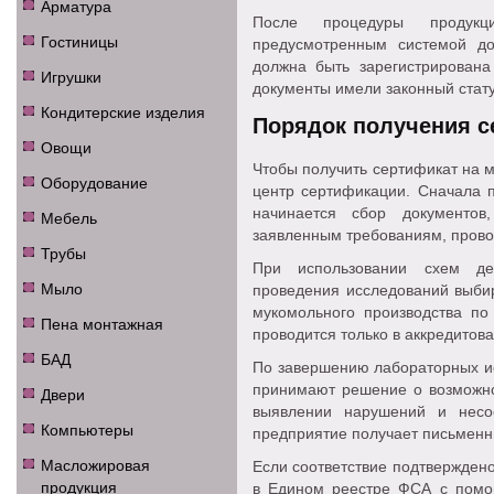
Арматура
После процедуры продукци
Гостиницы
предусмотренным системой до
должна быть зарегистрирована
Игрушки
документы имели законный стату
Кондитерские изделия
Порядок получения с
Овощи
Чтобы получить сертификат на 
Оборудование
центр сертификации. Сначала п
начинается сбор документов
Мебель
заявленным требованиям, прово
Трубы
При использовании схем де
Мыло
проведения исследований выбир
мукомольного производства по
Пена монтажная
проводится только в аккредитов
БАД
По завершению лабораторных и
принимают решение о возможно
Двери
выявлении нарушений и несо
Компьютеры
предприятие получает письменн
Масложировая
Если соответствие подтверждено
продукция
в Едином реестре ФСА с пом