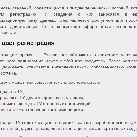
снове сведений, содержащихся в титуле технических условий, ко
шли регистрацию ТУ, сведения о них заносятся в ед
рмационную базу данных. Она является доступной для прос
лога действующих ТУ в конкретной сфере промышленност
льности.
 дает регистрация
стоящее время в России разрабатывать технические услови
твенного пользования может любой производитель. После регист
е документы становятся интеллектуальной собственностью комп
ботчика.
атель может ими самостоятельно распоряжаться:
одавать ТУ;
редавать ТУ другим юридическим лицам;
раничить доступ к ТУ сторонних организаций;
претить использование третьими лицами.
трация ТУ ведет к защите авторских прав на разработанные докум
чает процедуры прохождения аттестационных экспертиз производс