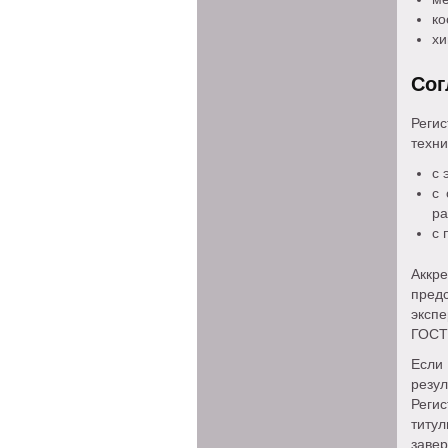
ко
хи
Сог
Реги
техни
с 
с 
ра
с 
Аккр
пред
эксп
ГОСТ 
Если
резу
Реги
титу
завер