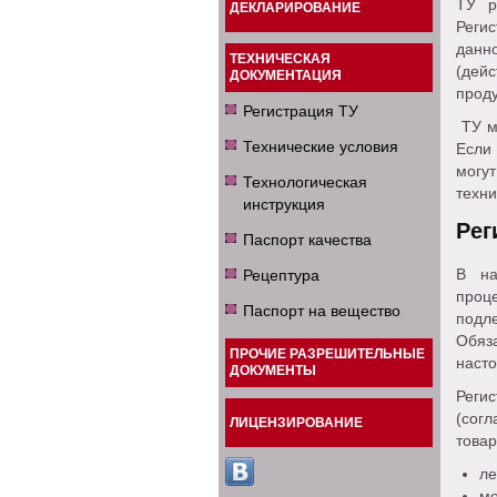
ТУ р
ДЕКЛАРИРОВАНИЕ
Реги
данн
ТЕХНИЧЕСКАЯ
(дей
ДОКУМЕНТАЦИЯ
проду
Регистрация ТУ
ТУ мо
Технические условия
Если
могу
Технологическая
техни
инструкция
Рег
Паспорт качества
Рецептура
В на
проц
Паспорт на вещество
подл
Обяз
ПРОЧИЕ РАЗРЕШИТЕЛЬНЫЕ
насто
ДОКУМЕНТЫ
Реги
(сог
ЛИЦЕНЗИРОВАНИЕ
товар
ле
ме