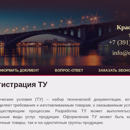
Кра
+7 (391
info@d
ОФОРМИТЬ ДОКУМЕНТ
ВОПРОС-ОТВЕТ
ЗАКАЗАТЬ ЗВОН
гистрация ТУ
ические условия (ТУ) – набор технической документации, ко
еляет требования к изготавливаемым товарам, к оказываемым усл
ществующим процессам. Разработка ТУ может выполнять
льные виды услуг, продукции. Оформление ТУ может быть к
чные товары, так и на однотипные группы продукции.