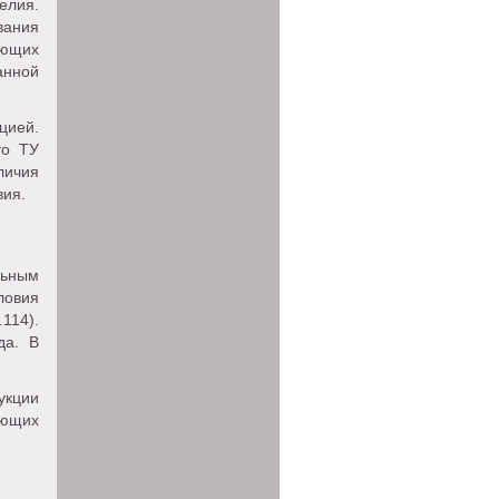
елия.
вания
ющих
анной
цией.
то ТУ
личия
вия.
льным
ловия
114).
да. В
укции
ующих