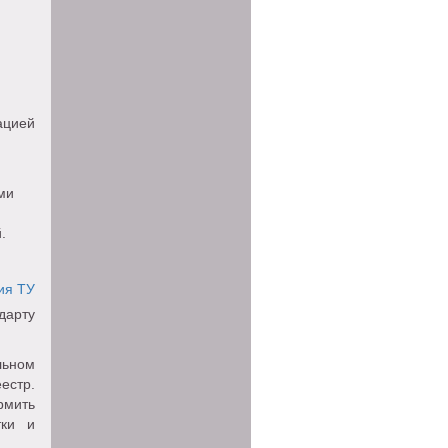
ацией
ми
.
дарту
льном
естр.
рмить
тки и