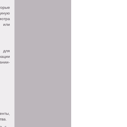
торые
иную
мотра
и или
я для
рации
ании-
енты,
тва.