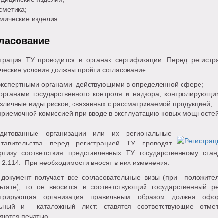
сметика;
мические изделия.
ласование
страция ТУ проводится в органах сертификации. Перед регистр
ческие условия должны пройти согласование:
экспертными органами, действующими в определенной сфере;
органами государственного контроля и надзора, контролирующи
зличные виды рисков, связанных с рассматриваемой продукцией;
приемочной комиссией при вводе в эксплуатацию новых мощностей
едитованные организации или их региональные
ставительства перед регистрацией ТУ проводят
ертизу соответствия представленных ТУ государственному стан
2.114. При необходимости вносят в них изменения.
 документ получает все согласовательные визы (при положите
льтате), то он вносится в соответствующий государственный ре
стрирующая организация правильным образом должна офо
льный и каталожный лист: ставятся соответствующие отме
яются печатью.