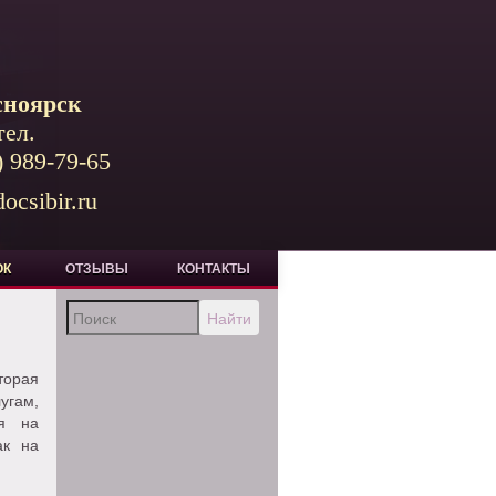
сноярск
тел.
) 989-79-65
ocsibir.ru
ОК
ОТЗЫВЫ
КОНТАКТЫ
Найти
торая
угам,
ся на
ак на