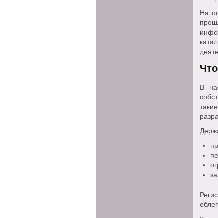
На о
про
инфо
ката
деяте
Что
В на
собс
таки
разра
Держ
пр
пе
ог
за
Регис
облег