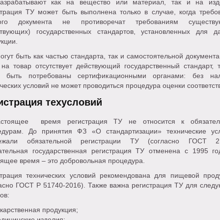
азрабатывают как на вещество или материал, так и на изд
страция ТУ может быть выполнена только в случае, когда требо
ого документа не противоречат требованиям существу
ствующих) государственных стандартов, установленных для д
кции.
гут быть как частью стандарта, так и самостоятельной документа
 на товар отсутствует действующий государственный стандарт, 
т быть потребованы сертификационными органами: без на
ческих условий не может проводиться процедура оценки соответст
истрация техусловий
стоящее время регистрация ТУ не относится к обязате
едурам. До принятия ФЗ «О стандартизации» технические ус
ежали обязательной регистрации ТУ (согласно ГОСТ 2.
ательная государственная регистрация ТУ отменена с 1995 го
ящее время – это добровольная процедура.
страция технических условий рекомендована для пищевой прод
ласно ГОСТ Р 51740-2016). Также важна регистрация ТУ для след
ов:
карственная продукция;
дицинские изделия;