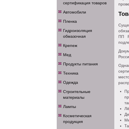
сертификация товаров
пров
Автомобили
Тов
Пленка
Суще
Гидроизоляция
обяз
обмазочная
ПП Р
подл
Крепеж
Докум
Мед
Росси
Продукты питания
Одн
серт
Техника
мест
Одежда
распр
Строительные
Пр
материалы
пр
та
Лампы
Лё
Де
Косметическая
Ме
продукция
Та