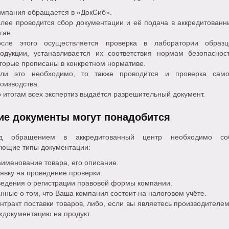
мпания обращается в «ДокСиб».
лее проводится сбор документации и её подача в аккредитованн
ган.
осле этого осуществляется проверка в лаборатории образц
одукции, устанавливается их соответствия нормам безопасност
торые прописаны в конкретном нормативе.
сли это необходимо, то также проводится и проверка само
оизводства.
 итогам всех экспертиз выдаётся разрешительный документ.
ие документы могут понадобится
д обращением в аккредитованный центр необходимо соб
ующие типы документации:
именование товара, его описание.
явку на проведение проверки.
едения о регистрации правовой формы компании.
нные о том, что Ваша компания состоит на налоговом учёте.
нтракт поставки товаров, либо, если вы являетесь производителем
хдокументацию на продукт.