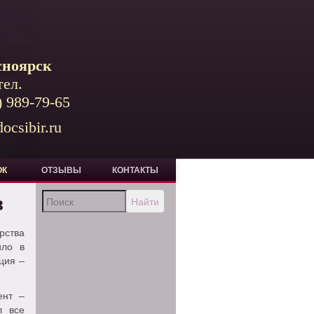
сноярск
тел.
) 989-79-65
ocsibir.ru
ОК
ОТЗЫВЫ
КОНТАКТЫ
в
Найти
ства
ило в
ция –
ент –
л все