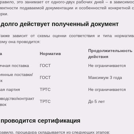
равило, это занимает от одного-двух рабочих дней – в зависимос
лектности подаваемой документации и особенностей конкретной 
рки.
 долго действует полученный документ
также зависит от схемы оценки соответствия и типа норматив
ому она проводится:
Продолжительность
а
Норматив
действия
ичная поставка
ГОСТ
Не ограничивается
янные поставки/
ГОСТ
Максимум 3 года
ск
вая партия
ТРТС
Не ограничивается
водство/контракт
ТРТС
До 5 лет
вок
 проводится сертификация
равило, процедура складывается из следующих этапов: