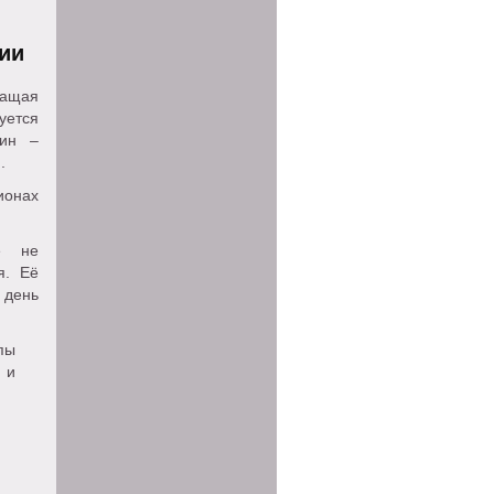
ии
жащая
уется
дин –
.
ионах
е не
я. Её
день
пы
 и