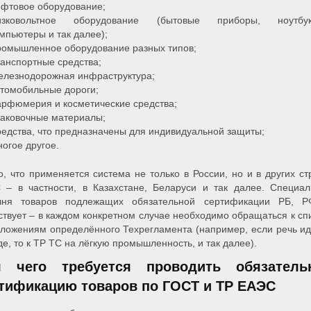
фтовое оборудование;
изковольтное оборудование (бытовые приборы, ноутбук
мпьютеры и так далее);
омышленное оборудование разных типов;
анспортные средства;
лезнодорожная инфраструктура;
томобильные дороги;
рфюмерия и косметические средства;
аковочные материалы;
едства, что предназначены для индивидуальной защиты;
огое другое.
, что применяется система не только в России, но и в других ст
 – в частности, в Казахстане, Беларуси и так далее. Специал
чня товаров подлежащих обязательной сертификации РБ, 
твует – в каждом конкретном случае необходимо обращаться к сп
иложениям определённого Техрегламента (например, если речь ид
е, то к ТР ТС на лёгкую промышленность, и так далее).
я чего требуется проводить обязатель
тификацию товаров по ГОСТ и ТР ЕАЭС