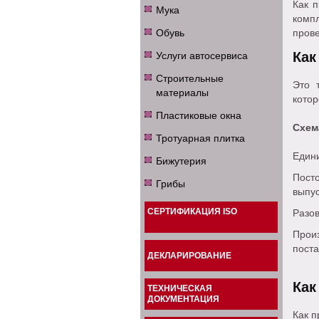
Как п
Мука
комп
Обувь
прове
Услуги автосервиса
Как
Строительные
Это 
материалы
котор
Пластиковые окна
Схем
Тротуарная плитка
Един
Бижутерия
Посто
Грибы
выпу
СЕРТИФИКАЦИЯ ISO
Разо
Произ
поста
ДЕКЛАРИРОВАНИЕ
Как
ТЕХНИЧЕСКАЯ
ДОКУМЕНТАЦИЯ
Как п