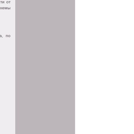
ти от
схемы
а, по