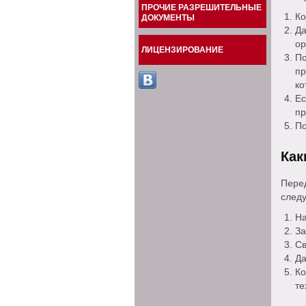
ПРОЧИЕ РАЗРЕШИТЕЛЬНЫЕ
Ко
ДОКУМЕНТЫ
Да
ор
ЛИЦЕНЗИРОВАНИЕ
П
пр
ко
Е
пр
По
Как
Пере
след
На
За
Св
Да
Ко
те