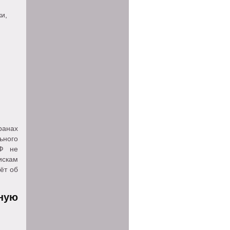
и,
ранах
ьного
РФ не
искам
ёт об
ную