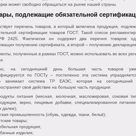
ерки может свободно обращаться на рынке нашей страны.
ары, подлежащие обязательной сертификац
ствует перечень товаров, в который включена продукция, подле
ательной сертификации товаров ГОСТ. Такой список регламентир
Ф 2425. Фактически он содержит два перечня товаров: о
ежащих получению сертификата, а второй – получению декларации
енты, полученные в рамках ГОСТ, можно использовать во всех рег
и.
ако, на сегодняшний день большая часть товаров уж
ифицируется по ГОСТу – постепенно эта система упраздняетс
о занимает система ТР ЕАЭС, которая на сегодняшний 
остраняет своё действие на большую часть продукции:
одукты питания (мясная, молочная, масложировая, соковая ти
одукции, зерно, пищевые добавки, специализированное питание
к далее);
гкая промышленность (обувь, одежда, ткани, бельё);
тские товары;
бельная продукция;
бачные изделия;