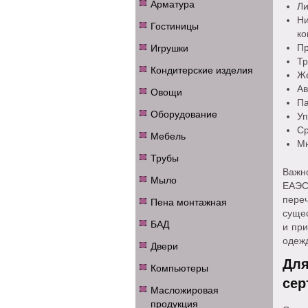
Арматура
Ли
Н
Гостиницы
ко
Игрушки
Пр
Тр
Кондитерские изделия
Же
Ав
Овощи
Па
Оборудование
Уп
Ср
Мебель
Мн
Трубы
Важно
Мыло
ЕАЭС
пере
Пена монтажная
сущес
БАД
и пр
одежд
Двери
Дл
Компьютеры
сер
Масложировая
продукция