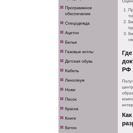
Оценк
Программное
Пр
обеспечение
то
Б
Спецодежда
пр
Ацетон
Бе
св
Белье
Газовые котлы
Где
Детская обувь
док
РФ 
Кабель
Линолеум
Полу
центр
Ножи
обра
Песок
комп
инте
Краска
Как
Книги
раз
Бетон