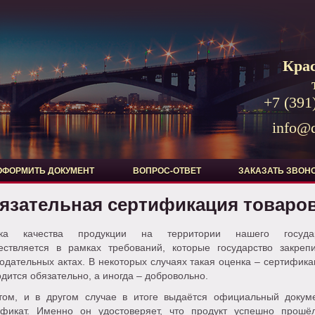
Кра
+7 (391
info@d
ОФОРМИТЬ ДОКУМЕНТ
ВОПРОС-ОТВЕТ
ЗАКАЗАТЬ ЗВОН
язательная сертификация товаро
ка качества продукции на территории нашего государ
ествляется в рамках требований, которые государство закреп
одательных актах. В некоторых случаях такая оценка – сертифика
дится обязательно, а иногда – добровольно.
том, и в другом случае в итоге выдаётся официальный докум
ификат. Именно он удостоверяет, что продукт успешно прошё