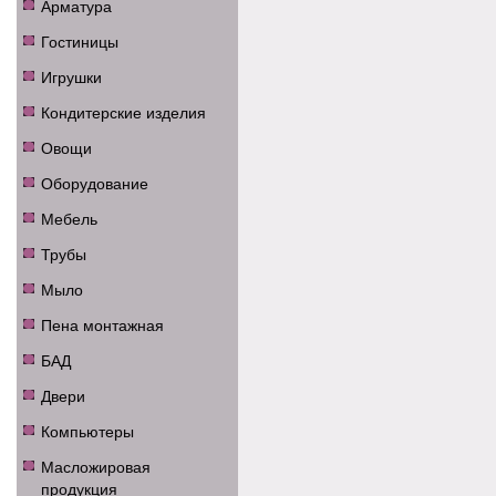
Арматура
Гостиницы
Игрушки
Кондитерские изделия
Овощи
Оборудование
Мебель
Трубы
Мыло
Пена монтажная
БАД
Двери
Компьютеры
Масложировая
продукция