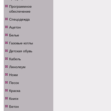
Программное
обеспечение
Спецодежда
Ацетон
Белье
Газовые котлы
Детская обувь
Кабель
Линолеум
Ножи
Песок
Краска
Книги
Бетон