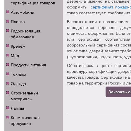
дверей, а именно, на стальные
сертификация товаров
оформить
сертификат пожарно
Автомобили
товар соответствует требования
Пленка
В соответствии с назначением 
определяется перечень доку
Гидроизоляция
стоимость оформления. Если эт
обмазочная
или сертификат соответств
добровольный сертификат соотв
Крепеж
же от типа дверей зависят треб
Мед
(шумоизоляция, надежность, удо
Продукты питания
Обратившись в центр сертифи
процедуру сертификации дверей
Техника
качества товара. Сертификат на
Одежда
товар на территории России и л
Заказать 
Строительные
материалы
Лампы
Косметическая
продукция