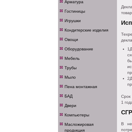
Арматура
Декл
Гостиницы
товар
Игрушки
Исп
Кондитерские изделия
Тех
Овощи
декла
Оборудование
1Д
сх
Мебель
б
и
Трубы
пр
Мыло
2
пр
Пена монтажная
БАД
Срок 
1 год
Двери
СГР
Компьютеры
Масложировая
В не
продукция
потре