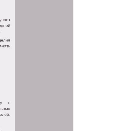
упает
одной
.
делия
енять
ку в
льные
елей.
.