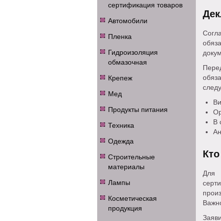
сертификация товаров
Дек
Автомобили
Согла
Пленка
обяз
Гидроизоляция
докум
обмазочная
Пере
Крепеж
обяз
след
Мед
Ви
Продукты питания
Ор
В 
Техника
Ан
Одежда
Кто
Строительные
материалы
Для
Лампы
серт
прои
Косметическая
Важно
продукция
Заяви