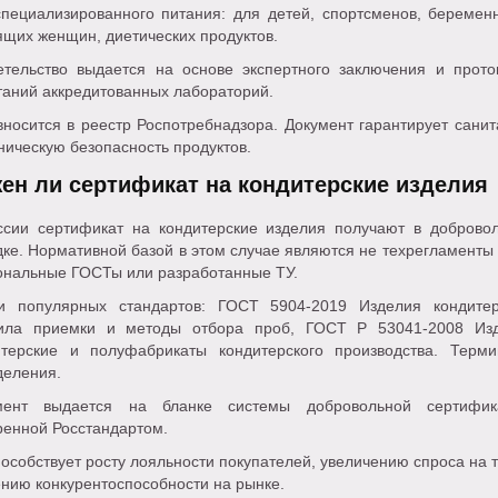
специализированного питания: для детей, спортсменов, беремен
щих женщин, диетических продуктов.
етельство выдается на основе экспертного заключения и прото
таний аккредитованных лабораторий.
носится в реестр Роспотребнадзора. Документ гарантирует санит
ническую безопасность продуктов.
ен ли сертификат на кондитерские изделия
ссии сертификат на кондитерские изделия получают в доброво
ке. Нормативной базой в этом случае являются не техрегламенты 
ональные ГОСТы или разработанные ТУ.
и популярных стандартов: ГОСТ 5904-2019 Изделия кондитер
ила приемки и методы отбора проб, ГОСТ Р 53041-2008 Из
итерские и полуфабрикаты кондитерского производства. Терм
деления.
мент выдается на бланке системы добровольной сертифик
ренной Росстандартом.
особствует росту лояльности покупателей, увеличению спроса на т
нию конкурентоспособности на рынке.