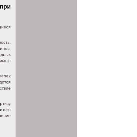
при
щиеся
ость,
инов.
едных
тимые
запах
дится
ствие
ртизу
итоге
чение