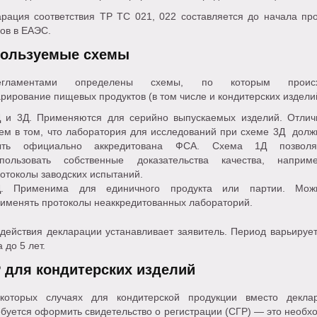
арация соответствия ТР ТС 021, 022 составляется до начала пр
ов в ЕАЭС.
ользуемые схемы
регламентами определены схемы, по которым происх
рирование пищевых продуктов (в том числе и кондитерских издели
 и 3Д. Применяются для серийно выпускаемых изделий. Отлич
ем в том, что лаборатория для исследований при схеме 3Д долж
ыть официально аккредитована ФСА. Схема 1Д позволя
спользовать собственные доказательства качества, наприме
отоколы заводских испытаний.
Д. Применима для единичного продукта или партии. Мож
именять протоколы неаккредитованных лабораторий.
действия декларации устанавливает заявитель. Период варьирует
а до 5 лет.
 для кондитерских изделий
которых случаях для кондитерской продукции вместо декла
буется оформить свидетельство о регистрации (СГР) — это необх