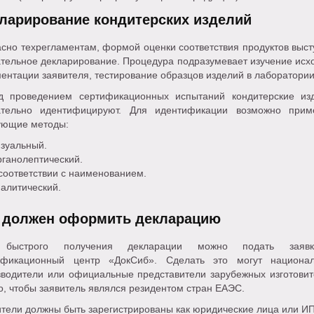
ларирование кондитерских изделий
сно техрегламентам, формой оценки соответствия продуктов выст
ательное декларирование. Процедура подразумевает изучение исх
ентации заявителя, тестирование образцов изделий в лаборатории
д проведением сертификационных испытаний кондитерские из
ательно идентифицируют. Для идентификации возможно прим
ующие методы:
зуальный.
ганолептический.
соответствии с наименованием.
алитический.
 должен оформить декларацию
 быстрого получения декларации можно подать заяв
ификационный центр «ДокСиб». Сделать это могут национа
зводители или официальные представители зарубежных изготовит
, чтобы заявитель являлся резидентом стран ЕАЭС.
тели должны быть зарегистрированы как юридические лица или ИП