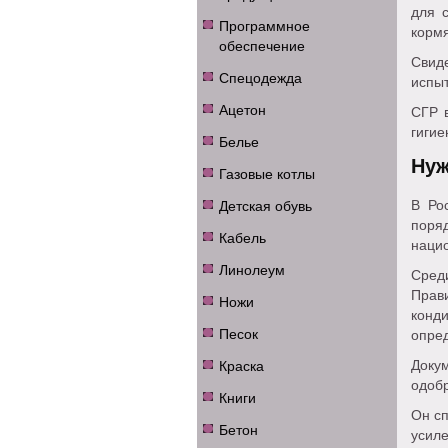
для 
Программное
кормя
обеспечение
Свид
Спецодежда
испы
Ацетон
СГР в
гигие
Белье
Нуж
Газовые котлы
Детская обувь
В Ро
поряд
Кабель
наци
Линолеум
Сред
Прав
Ножи
конд
Песок
опре
Краска
Доку
одоб
Книги
Он сп
Бетон
усиле