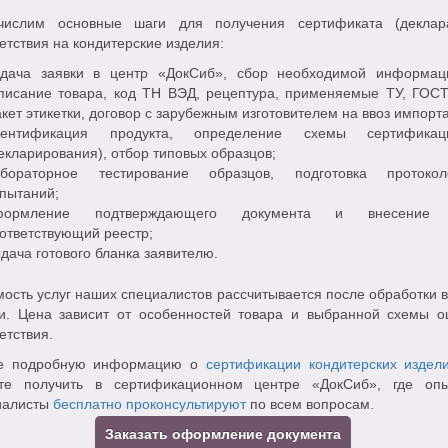
числим основные шаги для получения сертификата (деклар
етствия на кондитерские изделия:
одача заявки в центр «ДокСиб», сбор необходимой информац
писание товара, код ТН ВЭД, рецептура, применяемые ТУ, ГОСТ
кет этикетки, договор с зарубежным изготовителем на ввоз импорта
дентификация продукта, определение схемы сертификац
екларирования), отбор типовых образцов;
абораторное тестирование образцов, подготовка протокол
пытаний;
формление подтверждающего документа и внесение
ответствующий реестр;
дача готового бланка заявителю.
ость услуг наших специалистов рассчитывается после обработки 
ки. Цена зависит от особенностей товара и выбранной схемы о
етствия.
е подробную информацию о
сертификации кондитерских издел
те получить в сертификационном центре «ДокСиб», где оп
иалисты
бесплатно проконсультируют
по всем вопросам.
Заказать оформление документа