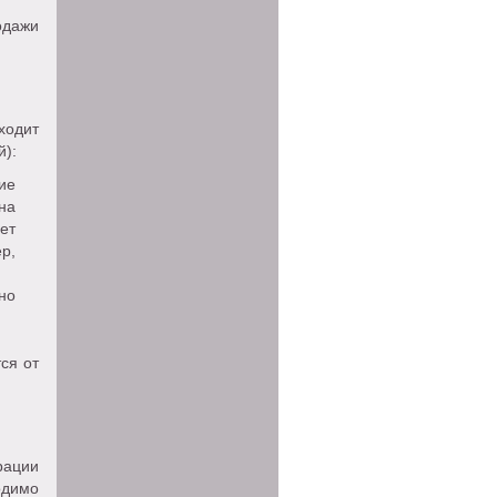
одажи
одит
й):
ие
на
ет
р,
но
ся от
рации
одимо