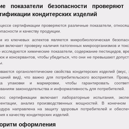
ие показатели безопасности проверяют 
тификации кондитерских изделий
оцессе сертификации проверяются различные показатели, относя
опасности и качеству продукции.
м из ключевых аспектов является микробиологическая безопасн
ая включает проверку наличия патогенных микроорганизмов и токс
 исследуются химические показатели, содержание пестицидов, вр
ок и консервантов, чтобы убедиться, что они не превышают допус
ы.
ваются органолептические свойства кондитерских изделий (вкус, 
ешний вид), что важно для потребительского восприятия. Прово
ка упаковки и маркировки, чтобы гарантировать соответ
ваниям законодательства и информативность для потребителей.
есс сертификации включает лабораторные испытания, экспе
ментации, анализ производственных мощностей. В конечном 
едура направлена на защиту здоровья потребителей и обеспе
ия к качеству кондитерских изделий.
оритм оформления