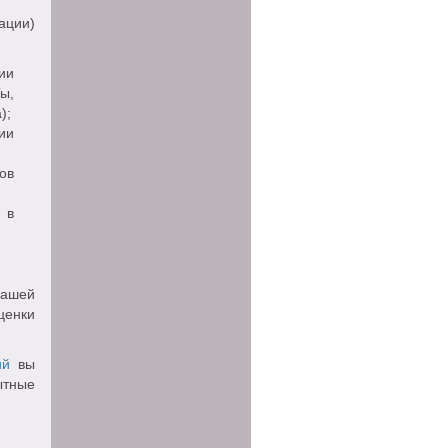
ации)
ии
ы,
);
ии
ов
 в
вашей
ценки
ий
вы
ытные