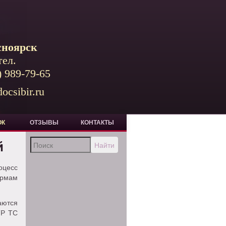
сноярск
тел.
) 989-79-65
ocsibir.ru
ОК
ОТЗЫВЫ
КОНТАКТЫ
й
Найти
оцесс
рмам
аются
ТР ТС