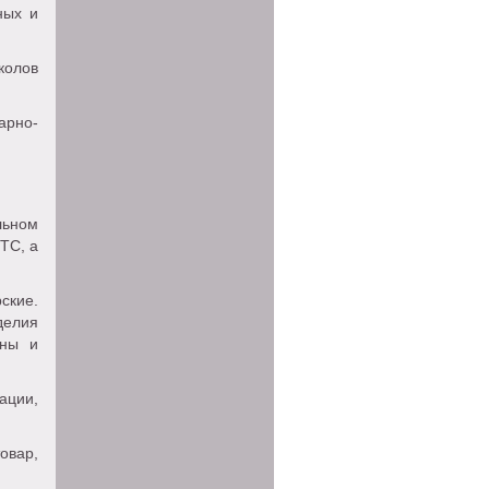
ных и
колов
арно-
льном
ТС, а
ские.
делия
ины и
ации,
овар,