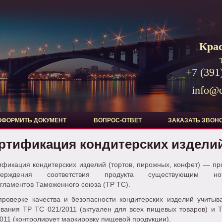
Кра
+7 (391
info@d
ОФОРМИТЬ ДОКУМЕНТ
ВОПРОС-ОТВЕТ
ЗАКАЗАТЬ ЗВОН
ртификация кондитерских издели
ификация кондитерских изделий (тортов, пирожных, конфет) — пр
тверждения соответствия продукта существующим но
гламентов Таможенного союза (ТР ТС).
проверке качества и безопасности кондитерских изделий учитыв
ования ТР ТС 021/2011 (актуален для всех пищевых товаров) и 
011 (контролирует маркировку пищевой продукции).