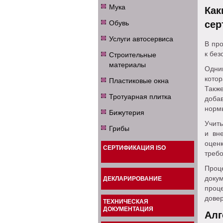
Мука
Как
Обувь
сер
Услуги автосервиса
В пр
Строительные
к без
материалы
Одни
котор
Пластиковые окна
Также
Тротуарная плитка
добав
норм
Бижутерия
Учиты
Грибы
и вн
оцен
СЕРТИФИКАЦИЯ ISO
требо
Проц
доку
ДЕКЛАРИРОВАНИЕ
проц
довер
ТЕХНИЧЕСКАЯ
ДОКУМЕНТАЦИЯ
Алг