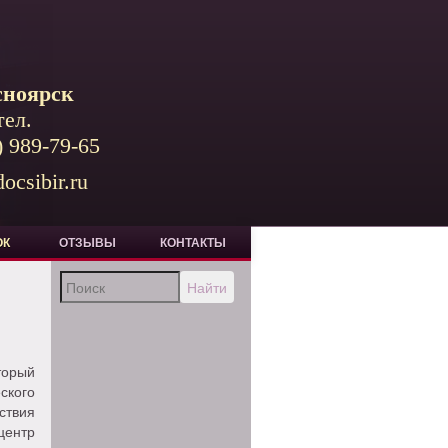
сноярск
тел.
) 989-79-65
ocsibir.ru
ОК
ОТЗЫВЫ
КОНТАКТЫ
Найти
торый
ского
ствия
центр