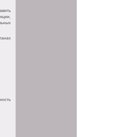
авить
кции,
льных
ганах
ность