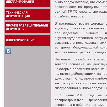
ДЕКЛАРИРОВАНИЕ
было предусмотрено, что совме
безопасности на продукты пит
единый ТР ТС, специально разр
ТЕХНИЧЕСКАЯ
и рыбных товаров.
ДОКУМЕНТАЦИЯ
В настоящее время договари
ПРОЧИЕ РАЗРЕШИТЕЛЬНЫЕ
единому мнению касательн
ДОКУМЕНТЫ
производством рыбных 
внутригосударственного обсужд
ЛИЦЕНЗИРОВАНИЕ
связанные в несогласованными
во время Международной конф
которая планируется к проведен
Поскольку разработка совмес
товаров основана на действу
некоторые положения этого же 
являются действующими на тер
двух стран ТС являются наибол
как белорусская сторона име
глазурованной рыбной продукци
С 1 июля 2013 года на ры
распространяться требован
введенном в действие регламен