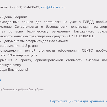
тасия
, +7 (391) 254-08-43,
info@docsibir.ru
й день, Георгий!
амодельный прицеп для постановки на учет в ГИБДД необх
мление Свидетельства о безопасности конструкции транспор
ства согласно Техническому регламенту Таможенного сою
асности колесных транспортных средств» (ТР ТС 018/2011)
ый документ мы оформить для Вас сможем.
оформления: 1-2 р. дня
определения точной стоимости оформления СБКТС необх
ать VIN номер прицепа.
рмация о сроках, ориентировочной стоимости выслана в
ронную почту.
рада Вам помочь!
д
убликовано в рубрике Без рубрики
Сертификации тары для хранения 