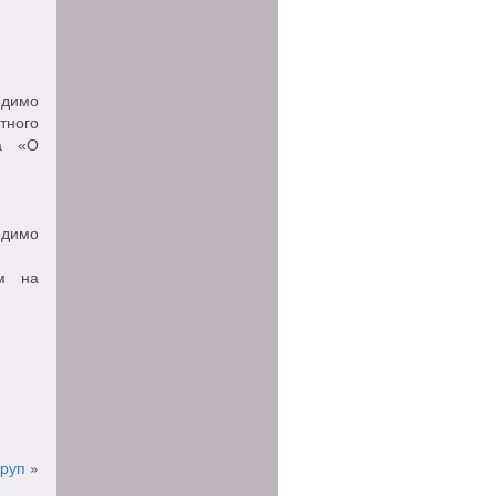
одимо
тного
за «О
одимо
ам на
круп
»