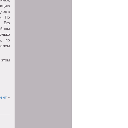
ники,
рацию
ход к
и. По
. Его
ийном
олько
а, по
телем
 этом
мент
»