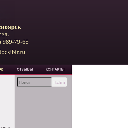
сноярск
тел.
) 989-79-65
ocsibir.ru
ОК
ОТЗЫВЫ
КОНТАКТЫ
Найти
вок к