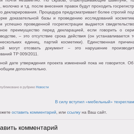
ти почти незаметно. Но скрабы, отшелушивающие шампуни, то
, молочко и т.д. после внесения правок будут проходить госрегист
о декларирования. Процедура предусматривает более строгий под
ерке доказательной базы и проведению исследований косметик
ам успешно проведенной госрегистрации выдается свидетельство
вное преимущество перед декларацией, если говорить о сер
водстве, – это отсутствие срока действия (он устанавливается т
нескольких единиц, партий косметики). Единственная причин
рой могут отозвать документ – это нарушение производи
ваний ТР 009/2011.
чной дате утверждения проекта изменений пока не говорится. Об
ообщим дополнительно.
убликовано в рубрике
Новости
В силу вступил «мебельный» техрегла
ожете
оставить комментарий
, или
ссылку
на Ваш сайт.
авить комментарий