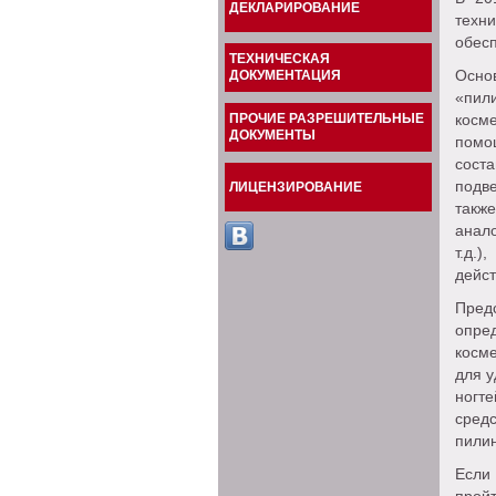
ДЕКЛАРИРОВАНИЕ
техн
обесп
ТЕХНИЧЕСКАЯ
Осно
ДОКУМЕНТАЦИЯ
«пил
ПРОЧИЕ РАЗРЕШИТЕЛЬНЫЕ
косм
ДОКУМЕНТЫ
помо
сост
подве
ЛИЦЕНЗИРОВАНИЕ
также
анало
т.д.
дейст
Пред
опре
косм
для у
ногт
сред
пилин
Если