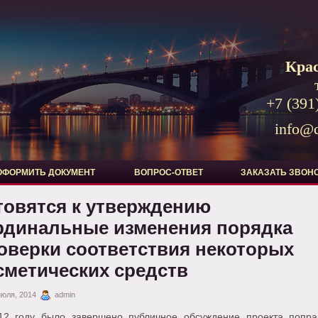
Кра
+7 (391
info@d
ОФОРМИТЬ ДОКУМЕНТ
ВОПРОС-ОТВЕТ
ЗАКАЗАТЬ ЗВОН
товятся к утверждению
рдинальные изменения порядка
оверки соответствия некоторых
сметических средств
июля, 2014
admin
12 году было завершено публичное обсуждение проекта попра