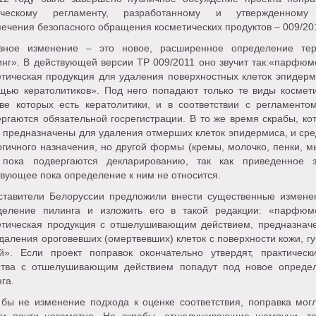
ическому регламенту, разработанному и утвержденному
ечения безопасного обращения косметических продуктов – 009/20
вное изменение – это новое, расширенное определение те
инг». В действующей версии ТР 009/2011 оно звучит так:«парфюм
етическая продукция для удаления поверхностных клеток эпидерм
щью кератолитиков». Под него попадают только те виды космети
аве которых есть кератолитики, и в соответствии с регламенто
ргаются обязательной госрегистрации. В то же время скрабы, ко
 предназначены для удаления отмерших клеток эпидермиса, и сре
гичного назначения, но другой формы (кремы, молочко, пенки, м
), пока подвергаются декларированию, так как приведенное з
вующее пока определение к ним не относится.
ставители Белоруссии предложили внести существенные измене
деление пилинга и изложить его в такой редакции: «парфюм
етическая продукция с отшелушивающим действием, предназнач
даления ороговевших (омертвевших) клеток с поверхности кожи, гу
ей». Если проект поправок окончательно утвердят, практическ
ства с отшелушивающим действием попадут под новое опреде
га.
 бы не изменение подхода к оценке соответствия, поправка мог