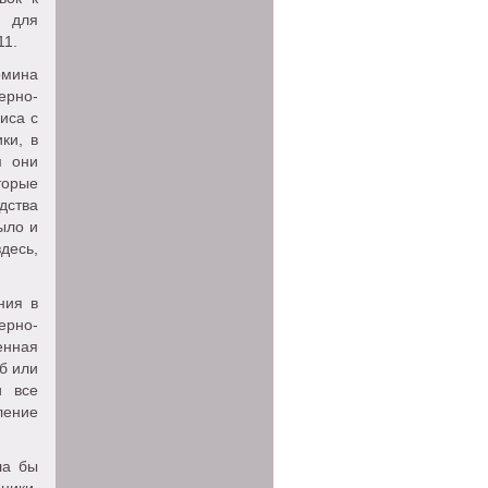
 для
11.
рмина
ерно-
иса с
ки, в
м они
торые
дства
ыло и
десь,
ния в
ерно-
енная
б или
и все
ление
ла бы