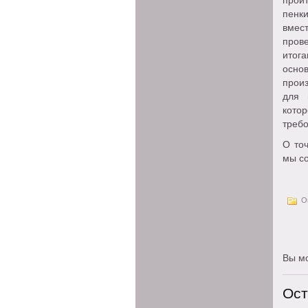
прой
пенки
вмест
пров
итог
осно
произ
для 
кото
требо
О то
мы с
Оп
Вы м
Ост