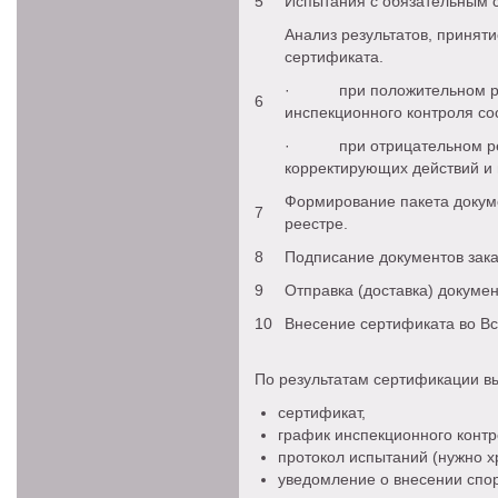
5
Испытания с обязательным с
Анализ результатов, принят
сертификата.
· при положительном реш
6
инспекционного контроля со
· при отрицательном реш
корректирующих действий и
Формирование пакета докуме
7
реестре.
8
Подписание документов зака
9
Отправка (доставка) докуме
10
Внесение сертификата во В
По результатам сертификации вы
сертификат,
график инспекционного контр
протокол испытаний (нужно х
уведомление о внесении спор