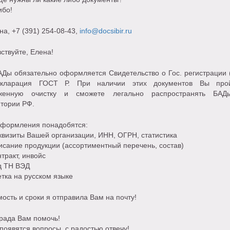
ибо!
на
, +7 (391) 254-08-43,
info@docsibir.ru
ствуйте, Елена!
АДы обязательно оформляется Свидетельство о Гос. регистрации 
кларация ГОСТ Р. При наличии этих документов Вы про
женную очистку и сможете легально распространять БА
итории РФ.
оформления понадобятся:
визиты Вашей организации, ИНН, ОГРН, статистика
сание продукции (ассортиментный перечень, состав)
тракт, инвойс
д ТН ВЭД
етка на русском языке
ость и сроки я отправила Вам на почту!
рада Вам помочь!
появятся вопросы, с радостью отвечу!