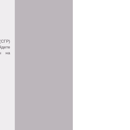
(СГР)
йдете
Ды на