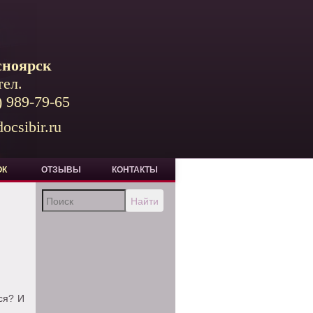
сноярск
тел.
) 989-79-65
ocsibir.ru
ОК
ОТЗЫВЫ
КОНТАКТЫ
Найти
ся? И