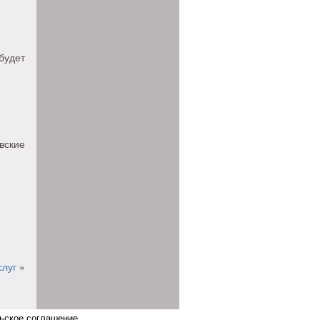
будет
вские
слуг
»
ьское соглашение