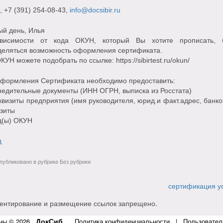
, +7 (391) 254-08-43,
info@docsibir.ru
ый день, Илья
висимости от кода ОКУН, который Вы хотите прописать, 
деляться возможность оформления сертификата.
КУН можете подобрать по ссылке: https://sibirtest.ru/okun/
оформления Сертификата необходимо предоставить:
редительные документы (ИНН ОГРН, выписка из Росстата)
визиты предприятия (имя руководителя, юрид.и факт.адрес, банко
изиты
д(ы) ОКУН
д
убликовано в рубрике Без рубрики
сертификация у
ентирование и размещение ссылок запрещено.
ДокСиб
ны © 2026
.
Политика конфиденциальности
|
Пользовател