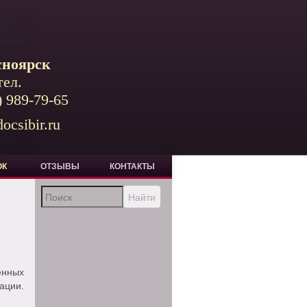
сноярск
тел.
) 989-79-65
ocsibir.ru
ОК
ОТЗЫВЫ
КОНТАКТЫ
Найти
нных
ации.