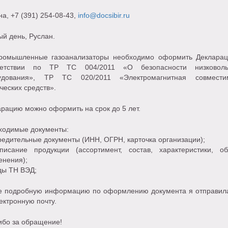
на
, +7 (391) 254-08-43,
info@docsibir.ru
й день, Руслан.
ромышленные газоанализаторы необходимо оформить Деклара
ветствии по ТР ТС 004/2011 «О безопасности низковоль
удования», ТР ТС 020/2011 «Электромагнитная совмести
ческих средств».
рацию можно оформить на срок до 5 лет.
ходимые документы:
редительные документы (ИНН, ОГРН, карточка организации);
писание продукции (ассортимент, состав, характеристики, об
енения);
ды ТН ВЭД;
е подробную информацию по оформлению документа я отправил
ектронную почту.
ибо за обращение!