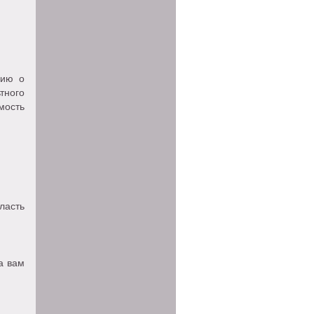
цию о
тного
мость
ласть
а вам