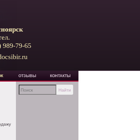
сноярск
тел.
) 989-79-65
ocsibir.ru
ОК
ОТЗЫВЫ
КОНТАКТЫ
Найти
дажу