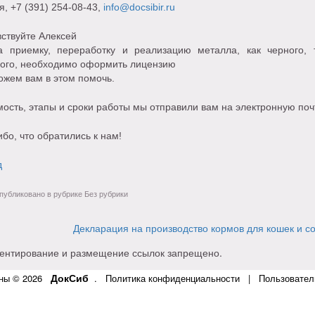
я
, +7 (391) 254-08-43,
info@docsibir.ru
ствуйте Алексей
а приемку, переработку и реализацию металла, как черного, 
ного, необходимо оформить лицензию
ожем вам в этом помочь.
ость, этапы и сроки работы мы отправили вам на электронную поч
бо, что обратились к нам!
д
убликовано в рубрике Без рубрики
Декларация на производство кормов для кошек и с
ентирование и размещение ссылок запрещено.
ДокСиб
ны © 2026
.
Политика конфиденциальности
|
Пользовател