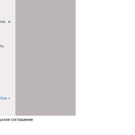
так и
ту.
обак
»
ьское соглашение