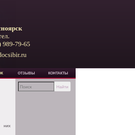
сноярск
тел.
) 989-79-65
ocsibir.ru
ОК
ОТЗЫВЫ
КОНТАКТЫ
Найти
в них