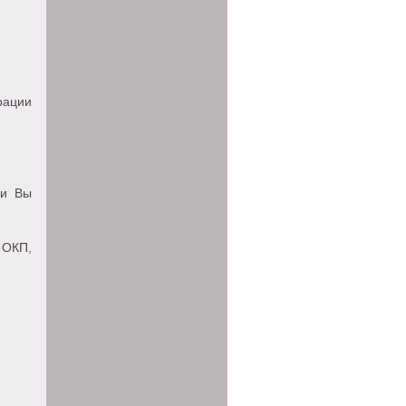
ации
ли Вы
 ОКП,